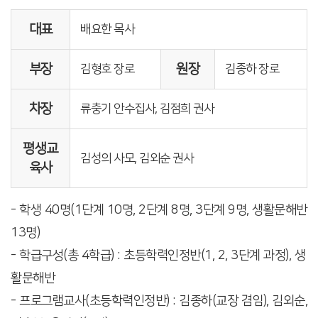
대표
배요한 목사
부장
원장
김형호 장로
김종하 장로
차장
류충기 안수집사, 김점희 권사
평생교
김성의 사모, 김외순 권사
육사
- 학생 40명(1단계 10명, 2단계 8명, 3단계 9명, 생활문해반
13명)
- 학급구성(총 4학급) : 초등학력인정반(1, 2, 3단계 과정), 생
활문해반
- 프로그램교사(초등학력인정반) : 김종하(교장 겸임), 김외순,