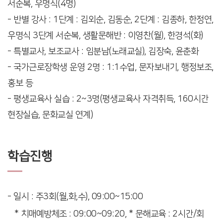
서순복, 우명식(4명)
- 반별 강사 : 1단계 : 김외순, 김동순, 2단계 : 김종하, 한정연,
우명식 3단계 서순복, 생활문해반 : 이영찬(월), 한경석(화)
- 특별교사, 보조교사 : 임분남(노래교실), 김장숙, 윤춘화
- 국가근로장학생 운영 2명 : 1:1수업, 문자보내기, 행정보조,
홍보 등
- 평생교육사 실습 : 2~3명(평생교육사 자격취득, 160시간
현장실습, 문화교실 연계)
학습진행
- 일시 : 주3회(월,화,수), 09:00~15:00
* 치매예방체조 : 09:00~09:20, * 문해교육 : 2시간/회