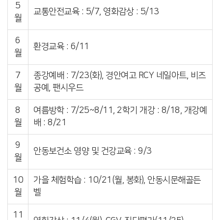
5
교통안전교육 : 5/7, 영화감상 : 5/13
월
6
환경교육 : 6/11
월
7
종강예배 : 7/23(화), 경안여고 RCY 네일아트, 비즈
월
공예, 팬시우드
8
여름방학 : 7/25~8/11, 2학기 개강 : 8/18, 개강예
월
배 : 8/21
9
안동보건소 영양 및 건강교육 : 9/3
월
10
가을 체험학습 : 10/21(월, 봉화), 안동시문해골든
월
벨
11