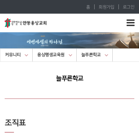
|
|
홈
회원가입
로그인
커뮤니티
용상평생교육원
늘푸른학교
늘푸른학교
조직표