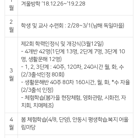
1
겨울방학 ‘18.12.26~‘19.2.28
월
2
학생 및 교사 수련회 : 2/28~3/1(남해 독일마을)
월
제2회 학력인정식 및 개강식(3월12일)
- 4개반 42명(1단계 13명, 2단계 7명, 3단계 10
명, 생활문해 12명)
- 1, 2, 3단계 : 40주, 120차, 240시간 월, 화, 수
3
(2/3출석인정 80회)
월
- 생활문해반 40주 80차 160시간, 월, 화, *수 자율
(2/3출석 인정)
- 체험학습(봄가을 현장체험, 영화관람, 시화전, 자
치회, 치매체조)
4
봄 체험학습(4/8, 단양), 안동시 평생학습.복지 어울
월
림마당