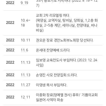
35기 중보기도 시작하다. (2022. 9. 19 ~ 12.
2022
9. 19
7)
교회 2차 리모델링 하다.
10. 4~
(목양실, 교역자실, 탕비실, 당회실, 1,2.층 화
2022
18
장실, 2~5층 계단, 세미나실, 찬양대실, 바나
바실)
2022
10. 11
권오운 장로 경안노회부노회장 당선되다.
2022
11. 6
온세대 찬양예배 드리다.
임보영 교육전도사 부임하다. (2023. 12. 24
2022
11. 13
사임)
2022
11. 13
손영진 사모 찬양집회 드리다.
2022
11. 27
이영생 목사 부임하다.
이종화 장로(정예엘 권사) 휴무/ 기쁨의교회
2022
12. 11
일본어 사역자 파송