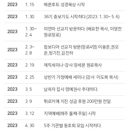
2023
1. 15
헤른후트 성경묵상 시작
2023
1. 30
36기 중보기도 시작하다.(2023. 1. 30~ 5. 6)
1. 30~
미얀마 선교지 방문하다. (배요한 목사, 이영찬
2023
2. 4
원로장로)
2. 3~
캄보디아 선교지 방문(장로4명) 이용준,권오
2023
2. 8
운,정기진,김진하
2023
2. 19
제직세미나-강사:장세문 원로목사
2023
2. 25
상반기 가정예배 세미나 (강사: 이도복 목사)
2023
3. 5
남옥자 집사 명예권사 추대하다.
2023
3. 9
튀르키예 지진 성금 후원 200만원 전달.
2023
3. 12
지역예배(매주 둘째 주일) 시작
2023
4. 30
5주 기관별 동호회 모임 시작하다.