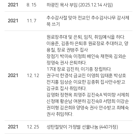
2021
8. 15
하광진 목사 부임 (2025.12.14 사임)
추수감사절 맞아 전교인 추수감사나무 감사제
2021
11. 7
목 쓰기
원로장추대 및 은퇴, 임직, 취임예식을 하다.
이용준, 김종하 은퇴후 원로장로 추대하고, 양
용칠, 장로 권병주 집사
장점기 박미숙 이정희 배인숙 채현옥 김외순
정영숙 권사 은퇴하다.
17대 장로 김진하, 이기종 장립하다.
2021
12. 12
권구석 한경석 금교진 이영희 임태훈 박상호
전지홍 임상순 이요한 김종휘 집사안수받고
김규호 집사 취임하다.
김영화 정현옥 최영주 김진숙A 박미향 서제희
신정애 황순남 여분하 김진숙B 서명희 이강순
권미형 김은희B 양영숙 권사 안수받고 최혜숙
권사 취임하다.
2021
12. 25
성탄절맞이 가정별 선물나눔 (440가정)