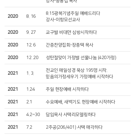
강사-송용섭 목사
8.15광복기념주일 예배드리다
2020
8. 16
강사-이항모선교사
2020
9. 27
교구별 비대면 심방시작하다
2020
12. 6
간증찬양집회-장종택 목사
2020
12 .20
성탄절맞이 가정별 선물나눔 (420가정)
전교인 매일성경 묵상 195명 시작.
2021
1. 3.
믿음의가정세우기 가정예배 시작하다
2021
1.24
주일 현장예배 시작하다
2021
2.1
수요예배, 새벽기도 현장예배 시작하다
2021
4.2~30
담임목사 사택리모델링하다
2021
7.2
2주공(206/401) 사택 매각하다