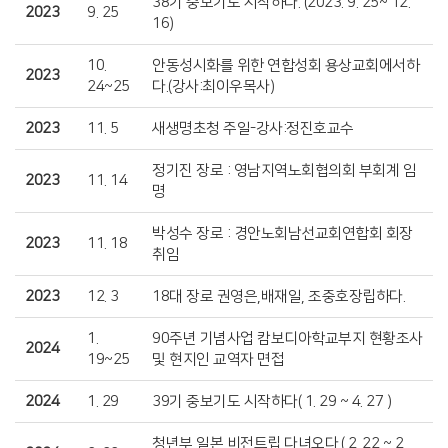
38기 중보기도 시작하다. (2023. 9. 25~ 12.
2023
9. 25
16)
10.
안동성시화를 위한 연합성회 용상교회에서하
2023
24~25
다.(강사:최이우목사)
2023
11. 5
새생명초청 주일-강사:정진호교수
정기진 장로 : 영남지역노회협의회 부회계 임
2023
11. 14
명
박성수 장로 : 경안노회남선교회연합회 회장
2023
11. 18
취임
2023
12. 3
18대 장로 권영은,배재일, 조중호장립하다.
1.
90주년 기념사업 캄보디아학교부지 현황조사
2024
19~25
및 현지인 교역자 면접
2024
1. 29
39기 중보기도 시작하다( 1. 29 ~ 4. 27 )
청년부 일본 비전트립 다녀오다.( 2. 22 ~ 2.