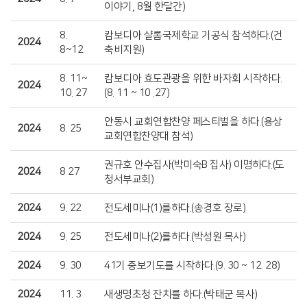
이야기, 8월 한달간)
8.
캄보디아 샬롬국제학교 기공식 참석하다.(건
2024
8~12
축비지원)
8. 11~
캄보디아 효도관광을 위한 바자회 시작하다.
2024
10. 27
(8. 11 ~ 10 .27)
안동시 교회연합찬양 페스티벌을 하다.(용상
2024
8. 25
교회연합찬양대 참석)
권규호 안수집사(박미숙B 집사) 이명하다.(도
2024
8 27
청서부교회)
2024
9. 22
전도세미나(1)를하다.(송경호 장로)
2024
9. 25
전도세미나(2)를하다.(박성원 목사)
2024
9. 30
41기 중보기도를 시작하다.(9. 30 ~ 12. 28)
2024
11. 3
새생명초청 잔치를 하다.(박태군 목사)