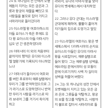
24
또 하나님의 전 안에서 오벧
라와서
,
유다의 아마샤 왕을 맞아
에돔이 지키는 모든 금은과 그
유다의 벳세메스에서 대치하였
릇과 왕궁의 재물을 빼앗고 또
다
.
사람들을 볼모로 잡아 가지고
22
그러나 유다 군대는 이스라엘
사마리아로 돌아갔더라
군대에게 패하여
,
뿔뿔이 흩어져
25
이스라엘 왕 여호아하스의
자기들의 집으로 도망가고 말았
아들 요아스가 죽은 후에도 유
다
.
다 왕 요아스의 아들 아마샤가
23
이스라엘의 여호아스 왕은 벳
십오 년 간 생존하였더라
세메스에서
1)
아하시야의 손자요
26
아마샤의 이 외의 처음부터
요아스의 아들인 유다의 아마샤
끝까지의 행적은 유다와 이스라
왕을 사로잡아서
,
예루살렘으로
엘 열왕기에 기록되지 아니하였
들어 왔다
.
그는 예루살렘 성벽을
,
느냐
에브라임 문에서부터 성 모퉁이
문에 이르기까지 사백 자 길이의
27
아마샤가 돌아서서 여호와
성벽을 허물어 버렸다
.
를 버린 후로부터 예루살렘에서
무리가 그를 반역하였으므로 그
24
그는 또 하나님의 성전 안에서
가 라기스로 도망하였더니 반역
오벳에돔이 지키고 있는 모든 금
한 무리가 사람을 라기스로 따
과 은과 그릇들을 약탈하고
,
왕궁
라 보내어 그를 거기서 죽이게
의 보물 창고를 약탈하고
,
사람까
하고
지 볼모로 잡아서 사마리아로 돌