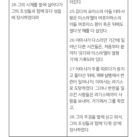
아갔다
.
28
그의 시체를 말에 실어다가
그의 조상들과 함께 유다 성읍
25
유다의 요아스의 아들 아마샤
에 장사하였더라
왕은 이스라엘의 여호아하스의
아들 여호아스 왕이 죽은 뒤에도
열다섯 해를 더 살았다
.
26
아마샤가 다스리던 기간에 일
어난 다른 사건들은
,
처음부터 끝
까지
'
유다와 이스라엘의 열왕
기
'
에 기록되어 있다
.
27
아마샤가 주를 따르다가 등지
고 돌아선 뒤에
,
예루살렘에서 반
란이 일어나자
,
아마샤는 라기스
로 도망하였다
.
그러나 반란을 일
으킨 사람들은 라기스에까지 사
람을 보내어
,
거기에서 그를 죽였
고
,
28
그의 주검을 말에 싣고 와서
,
그의 조상들과 함께
'
다윗 성
'
에
장사하였다
.