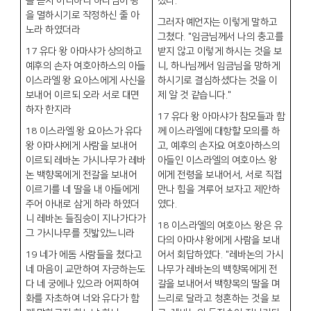
를 듣지 아니하니 하나님이 왕
쳤다
.
을 멸하시기로 작정하신 줄 아
그러자 예언자는 이렇게 말하고
노라 하였더라
그쳤다
. "
임금님께서 나의 충고를
17
유다 왕 아마샤가 상의하고
받지 않고 이렇게 하시는 것을 보
예후의 손자 여호아하스의 아들
니
,
하나님께서 임금님을 망하게
이스라엘 왕 요아스에게 사신을
하시기로 결심하셨다는 것을 이
보내어 이르되 오라 서로 대면
제 알 것 같습니다
."
하자 한지라
17
유다 왕 아마샤가 참모들과 함
18
이스라엘 왕 요아스가 유다
께 이스라엘에 대항할 모의를 하
왕 아마샤에게 사람을 보내어
고
,
예후의 손자요 여호아하스의
이르되 레바논 가시나무가 레바
아들인 이스라엘의 여호아스 왕
논 백향목에게 전갈을 보내어
에게 전령을 보내어서
,
서로 직접
이르기를 네 딸을 내 아들에게
만나 힘을 겨루어 보자고 제안하
주어 아내로 삼게 하라 하였더
였다
.
니 레바논 들짐승이 지나가다가
18
이스라엘의 여호아스 왕은 유
그 가시나무를 짓밟았느니라
다의 아마샤 왕에게 사람을 보내
19
네가 에돔 사람들을 쳤다고
어서 회답하였다
. "
레바논의 가시
네 마음이 교만하여 자긍하는도
나무가 레바논의 백향목에게 전
다 네 궁에나 있으라 어찌하여
갈을 보내어서 백향목의 딸을 며
화를 자초하여 너와 유다가 함
느리로 달라고 청혼하는 것을 보