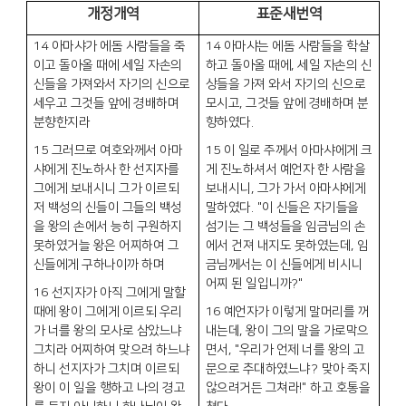
개정개역
표준새번역
14
아마샤가 에돔 사람들을 죽
14
아마샤는 에돔 사람들을 학살
이고 돌아올 때에 세일 자손의
하고 돌아올 때에
,
세일 자손의 신
신들을 가져와서 자기의 신으로
상들을 가져 와서 자기의 신으로
세우고 그것들 앞에 경배하며
모시고
,
그것들 앞에 경배하며 분
분향한지라
향하였다
.
15
그러므로 여호와께서 아마
15
이 일로 주께서 아마샤에게 크
샤에게 진노하사 한 선지자를
게 진노하셔서 예언자 한 사람을
그에게 보내시니 그가 이르되
보내시니
,
그가 가서 아마샤에게
저 백성의 신들이 그들의 백성
말하였다
. "
이 신들은 자기들을
을 왕의 손에서 능히 구원하지
섬기는 그 백성들을 임금님의 손
못하였거늘 왕은 어찌하여 그
에서 건져 내지도 못하였는데
,
임
신들에게 구하나이까 하며
금님께서는 이 신들에게 비시니
어찌 된 일입니까
?"
16
선지자가 아직 그에게 말할
때에 왕이 그에게 이르되 우리
16
예언자가 이렇게 말머리를 꺼
가 너를 왕의 모사로 삼았느냐
내는데
,
왕이 그의 말을 가로막으
그치라 어찌하여 맞으려 하느냐
면서
, "
우리가 언제 너를 왕의 고
하니 선지자가 그치며 이르되
문으로 추대하였느냐
?
맞아 죽지
왕이 이 일을 행하고 나의 경고
않으려거든 그쳐라
!"
하고 호통을