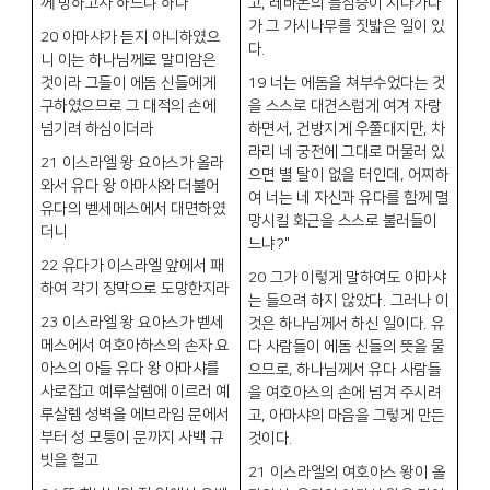
께 망하고자 하느냐 하나
고
,
레바논의 들짐승이 지나가다
가 그 가시나무를 짓밟은 일이 있
20
아마샤가 듣지 아니하였으
다
.
니 이는 하나님께로 말미암은
것이라 그들이 에돔 신들에게
19
너는 에돔을 쳐부수었다는 것
구하였으므로 그 대적의 손에
을 스스로 대견스럽게 여겨 자랑
넘기려 하심이더라
하면서
,
건방지게 우쭐대지만
,
차
라리 네 궁전에 그대로 머물러 있
21
이스라엘 왕 요아스가 올라
으면 별 탈이 없을 터인데
,
어찌하
와서 유다 왕 아마샤와 더불어
여 너는 네 자신과 유다를 함께 멸
유다의 벧세메스에서 대면하였
망시킬 화근을 스스로 불러들이
더니
느냐
?"
22
유다가 이스라엘 앞에서 패
20
그가 이렇게 말하여도 아마샤
하여 각기 장막으로 도망한지라
는 들으려 하지 않았다
.
그러나 이
23
이스라엘 왕 요아스가 벧세
것은 하나님께서 하신 일이다
.
유
메스에서 여호아하스의 손자 요
다 사람들이 에돔 신들의 뜻을 물
아스의 아들 유다 왕 아마샤를
으므로
,
하나님께서 유다 사람들
사로잡고 예루살렘에 이르러 예
을 여호아스의 손에 넘겨 주시려
루살렘 성벽을 에브라임 문에서
고
,
아마샤의 마음을 그렇게 만든
부터 성 모퉁이 문까지 사백 규
것이다
.
빗을 헐고
21
이스라엘의 여호아스 왕이 올